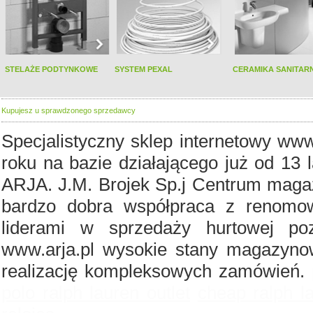
STELAŻE PODTYNKOWE
SYSTEM PEXAL
CERAMIKA SANITAR
Kupujesz u sprawdzonego sprzedawcy
Specjalistyczny sklep internetowy www
roku na bazie działającego już od 13 
ARJA. J.M. Brojek Sp.j Centrum magaz
bardzo dobra współpraca z renomo
liderami w sprzedaży hurtowej po
www.arja.pl wysokie stany magazyno
realizację kompleksowych zamówień.
polo ralph lauren outlet
cheap ralph l