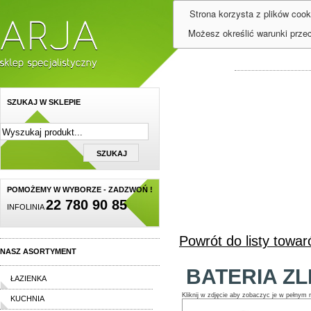
Strona korzysta z plików cook
Możesz określić warunki prze
SZUKAJ W SKLEPIE
POMOŻEMY W WYBORZE - ZADZWOŃ !
22 780 90 85
INFOLINIA
Powrót do listy towa
NASZ ASORTYMENT
BATERIA Z
ŁAZIENKA
Kliknij w zdjęcie aby zobaczyc je w pełnym 
KUCHNIA