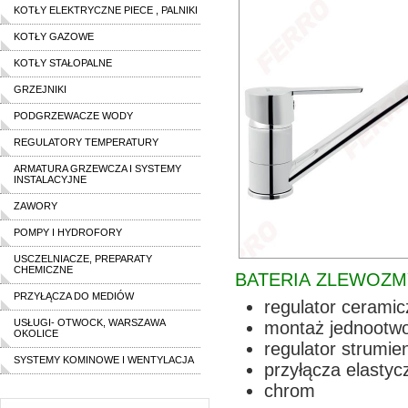
KOTŁY ELEKTRYCZNE PIECE , PALNIKI
KOTŁY GAZOWE
KOTŁY STAŁOPALNE
GRZEJNIKI
PODGRZEWACZE WODY
REGULATORY TEMPERATURY
ARMATURA GRZEWCZA I SYSTEMY
INSTALACYJNE
ZAWORY
POMPY I HYDROFORY
USCZELNIACZE, PREPARATY
CHEMICZNE
BATERIA ZLEWOZM
PRZYŁĄCZA DO MEDIÓW
regulator cerami
USŁUGI- OTWOCK, WARSZAWA
montaż jednootw
OKOLICE
regulator strumie
SYSTEMY KOMINOWE I WENTYLACJA
przyłącza elasty
chrom