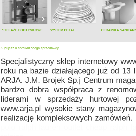
STELAŻE PODTYNKOWE
SYSTEM PEXAL
CERAMIKA SANITAR
Kupujesz u sprawdzonego sprzedawcy
Specjalistyczny sklep internetowy www
roku na bazie działającego już od 13 
ARJA. J.M. Brojek Sp.j Centrum magaz
bardzo dobra współpraca z renomo
liderami w sprzedaży hurtowej po
www.arja.pl wysokie stany magazyno
realizację kompleksowych zamówień.
polo ralph lauren outlet
cheap ralph l