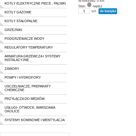
W koszyku: 0 szt.
KOTŁY ELEKTRYCZNE PIECE , PALNIKI
Stan:
napisz
szt.
KOTŁY GAZOWE
KOTŁY STAŁOPALNE
GRZEJNIKI
PODGRZEWACZE WODY
REGULATORY TEMPERATURY
ARMATURA GRZEWCZA I SYSTEMY
INSTALACYJNE
ZAWORY
POMPY I HYDROFORY
USCZELNIACZE, PREPARATY
CHEMICZNE
PRZYŁĄCZA DO MEDIÓW
USŁUGI- OTWOCK, WARSZAWA
OKOLICE
SYSTEMY KOMINOWE I WENTYLACJA