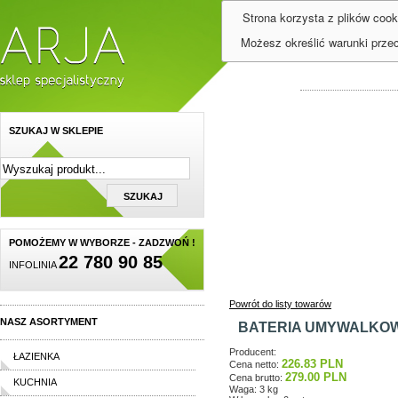
Strona korzysta z plików cook
Możesz określić warunki prze
SZUKAJ W SKLEPIE
POMOŻEMY W WYBORZE - ZADZWOŃ !
22 780 90 85
INFOLINIA
Powrót do listy towarów
NASZ ASORTYMENT
BATERIA UMYWALKOW
Producent:
ŁAZIENKA
226.83 PLN
Cena netto:
279.00 PLN
Cena brutto:
KUCHNIA
Waga: 3 kg