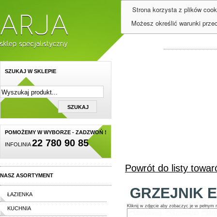
Strona korzysta z plików cook
Możesz określić warunki prze
SZUKAJ W SKLEPIE
POMOŻEMY W WYBORZE - ZADZWOŃ !
22 780 90 85
INFOLINIA
Powrót do listy towa
NASZ ASORTYMENT
GRZEJNIK E
ŁAZIENKA
Kliknij w zdjęcie aby zobaczyc je w pełnym 
KUCHNIA