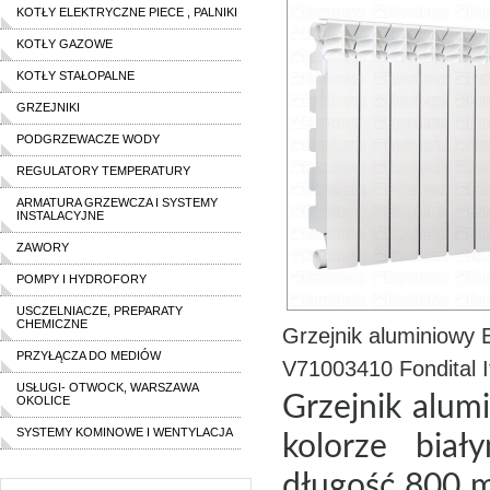
KOTŁY ELEKTRYCZNE PIECE , PALNIKI
KOTŁY GAZOWE
KOTŁY STAŁOPALNE
GRZEJNIKI
PODGRZEWACZE WODY
REGULATORY TEMPERATURY
ARMATURA GRZEWCZA I SYSTEMY
INSTALACYJNE
ZAWORY
POMPY I HYDROFORY
USCZELNIACZE, PREPARATY
CHEMICZNE
Grzejnik aluminiowy
PRZYŁĄCZA DO MEDIÓW
V71003410 Fondital I
USŁUGI- OTWOCK, WARSZAWA
Grzejnik alu
OKOLICE
SYSTEMY KOMINOWE I WENTYLACJA
kolorze bia
długość 800 m