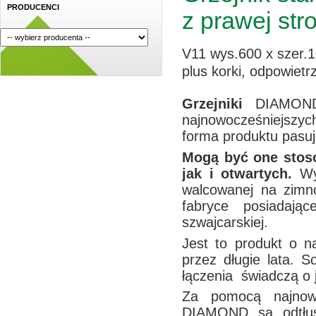
PRODUCENCI
z prawej str
V11 wys.600 x szer.
plus korki, odpowiet
Grzejniki
DIAMOND
najnowocześniejszyc
forma produktu pasu
Mogą być one stos
jak i otwartych.
Wy
walcowanej na zimn
fabryce posiadając
szwajcarskiej.
Jest to produkt o n
przez długie lata. S
łączenia świadczą o 
Za pomocą najnowocz
DIAMOND są odtłus