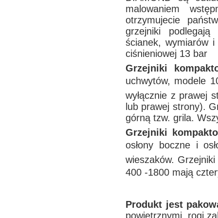
malowaniem wstęp
otrzymujecie pańs
grzejniki podlegają 
ścianek, wymiarów i
ciśnieniowej 13 bar
Grzejniki kompak
uchwytów, modele 10
wyłącznie z prawej s
lub prawej strony). G
górną tzw. grila. Wsz
Grzejniki kompakt
osłony boczne i osło
wieszaków. Grzejnik
400 -1800 mają czter
Produkt jest pako
powietrznymi, rogi z