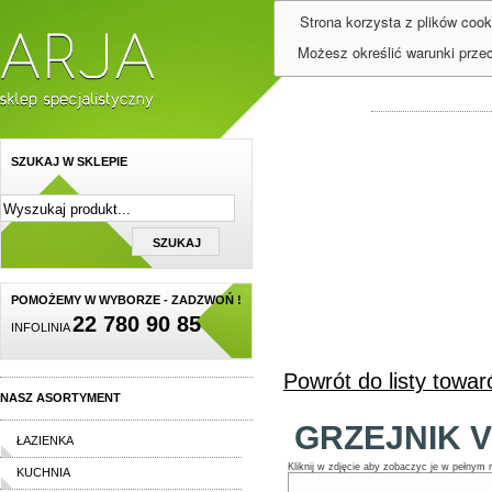
Strona korzysta z plików cook
Możesz określić warunki prze
SZUKAJ W SKLEPIE
POMOŻEMY W WYBORZE - ZADZWOŃ !
22 780 90 85
INFOLINIA
Powrót do listy towa
NASZ ASORTYMENT
GRZEJNIK V
ŁAZIENKA
Kliknij w zdjęcie aby zobaczyc je w pełnym 
KUCHNIA