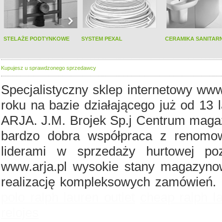
STELAŻE PODTYNKOWE
SYSTEM PEXAL
CERAMIKA SANITAR
Kupujesz u sprawdzonego sprzedawcy
Specjalistyczny sklep internetowy www
roku na bazie działającego już od 13 
ARJA. J.M. Brojek Sp.j Centrum magaz
bardzo dobra współpraca z renomo
liderami w sprzedaży hurtowej po
www.arja.pl wysokie stany magazyno
realizację kompleksowych zamówień.
polo ralph lauren outlet
cheap ralph l
relojes