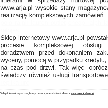
liderami w sprzedaży hurtowej po
www.arja.pl wysokie stany magazyno
realizację kompleksowych zamówień.
polo ralph lauren outlet
cheap ralph l
relojes
Sklep internetowy www.arja.pl powst
procesie kompleksowej obsługi
doradztwem przed dokonaniem zaku
wyceny, pomocą w przypadku kredytu, 
na czas pod drzwi. Tak więc, oprócz 
świadczy również usługi transportow
replika ure
Sklep internetowy obsługiwany przez system inKontrahent -
www.inkontrahent.pl