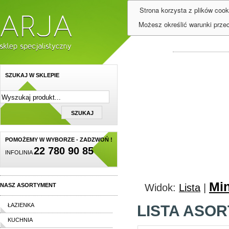
Strona korzysta z plików cook
Możesz określić warunki prze
SZUKAJ W SKLEPIE
POMOŻEMY W WYBORZE - ZADZWOŃ !
22 780 90 85
INFOLINIA
Min
NASZ ASORTYMENT
Widok:
Lista
|
ŁAZIENKA
LISTA ASO
KUCHNIA