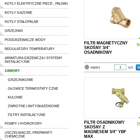
KOTŁY ELEKTRYCZNE PIECE , PALNIKI
KOTŁY GAZOWE
KOTŁY STAŁOPALNE
GRZEJNIKI
PODGRZEWACZE WODY
FILTR MAGNETYCZNY
5
SKOŚNY 3/4"
REGULATORY TEMPERATURY
OSADNIKOWY
ARMATURA GRZEWCZA I SYSTEMY
INSTALACYJNE
szt.
napisz
ZAWORY
GRZEJNIKOWE
GŁOWICE TERMOSTATY CZNE
KULOWE
ZWROTNE I ANTYSKAŻENIOWE
FILTRY INSTALACYJNE
FILTR OSADNIKOWY
POMPY I HYDROFORY
7
SKOŚNY Z
MAGNESEM 3/4" YBF
USCZELNIACZE, PREPARATY
MAX
CHEMICZNE