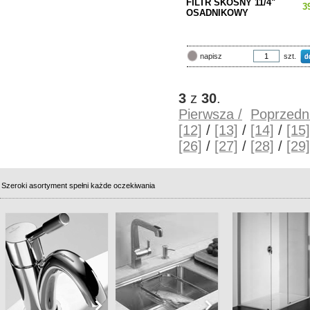
FILTR SKOŚNY 11/4"
3
OSADNIKOWY
szt.
napisz
3
z
30
.
Pierwsza /
Poprzedni
[12]
/
[13]
/
[14]
/
[15]
[26]
/
[27]
/
[28]
/
[29]
Szeroki asortyment spełni każde oczekiwania